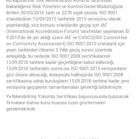
Bu kapsamda Türk Akreditasyon Kurumu tarafından
Bakanlığımız Risk Yönetimi ve Kontrol Genel Müdürlüğüne
iletilen 30/05/2016 tarih ve 2278 sayılı yazıda; ISO 9001
standardının 15/09/2015 tarihinde 2015 versiyonu olarak
yayınlandığı, söz konusu standardın geçişi için IAF
(International Accreditation Forum) tarafından yayınlanan ID
9:2015’de de yer aldığı üzere IAF ve CASCO(ISO Committee
on Conformity Assessment) ISO 9001:2015 standardı için
yayın tarihinden itibaren 3 Yıllık geçiş süreci üzerinde
anlaşıldığı, bu nedenle ISO 9001:2008 sertifikalarının
15.09.2018 tarihine kadar geçerliliğinin kabul edileceği,
15.09.2018 tarihinden sonra ise ISO 9001:2015 versiyonların
göz önüne alınacağı, dolayısıyla halihazırda ISO 9001:2008
sertifikasına sahip kuruluşların 15.09.2018 tarihine kadar yeni
versiyona geçişlerini tamamlamaları gerektiği bildirilmiştir.
Yetkilendirilmiş Yükümlü Sertifikası başvurusunda bulunacak
firmaların bahse konu hususa özen göstermeleri
gerekmektedir.