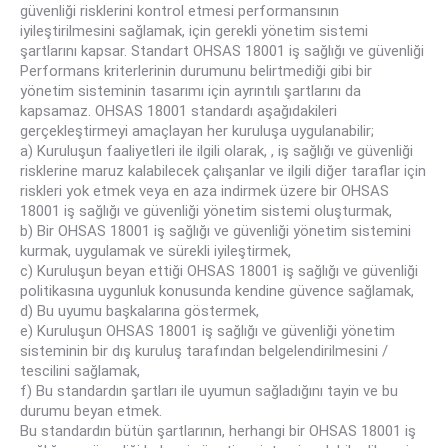
güvenliği risklerini kontrol etmesi performansının
iyileştirilmesini sağlamak, için gerekli yönetim sistemi
şartlarını kapsar. Standart OHSAS 18001 iş sağlığı ve güvenliği
Performans kriterlerinin durumunu belirtmediği gibi bir
yönetim sisteminin tasarımı için ayrıntılı şartlarını da
kapsamaz. OHSAS 18001 standardı aşağıdakileri
gerçekleştirmeyi amaçlayan her kuruluşa uygulanabilir;
a) Kuruluşun faaliyetleri ile ilgili olarak, , iş sağlığı ve güvenliği
risklerine maruz kalabilecek çalışanlar ve ilgili diğer taraflar için
riskleri yok etmek veya en aza indirmek üzere bir OHSAS
18001 iş sağlığı ve güvenliği yönetim sistemi oluşturmak,
b) Bir OHSAS 18001 iş sağlığı ve güvenliği yönetim sistemini
kurmak, uygulamak ve sürekli iyileştirmek,
c) Kuruluşun beyan ettiği OHSAS 18001 iş sağlığı ve güvenliği
politikasına uygunluk konusunda kendine güvence sağlamak,
d) Bu uyumu başkalarına göstermek,
e) Kuruluşun OHSAS 18001 iş sağlığı ve güvenliği yönetim
sisteminin bir dış kuruluş tarafından belgelendirilmesini /
tescilini sağlamak,
f) Bu standardın şartları ile uyumun sağladığını tayin ve bu
durumu beyan etmek.
Bu standardın bütün şartlarının, herhangi bir OHSAS 18001 iş