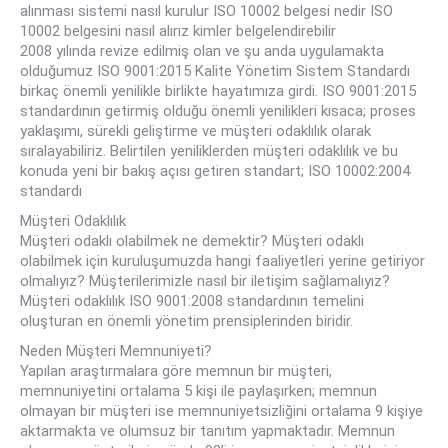
alınması sistemi nasıl kurulur ISO 10002 belgesi nedir ISO
10002 belgesini nasıl alırız kimler belgelendirebilir
2008 yılında revize edilmiş olan ve şu anda uygulamakta
olduğumuz ISO 9001:2015 Kalite Yönetim Sistem Standardı
birkaç önemli yenilikle birlikte hayatımıza girdi. ISO 9001:2015
standardının getirmiş olduğu önemli yenilikleri kısaca; proses
yaklaşımı, sürekli geliştirme ve müşteri odaklılık olarak
sıralayabiliriz. Belirtilen yeniliklerden müşteri odaklılık ve bu
konuda yeni bir bakış açısı getiren standart; ISO 10002:2004
standardı
Müşteri Odaklılık
Müşteri odaklı olabilmek ne demektir? Müşteri odaklı
olabilmek için kuruluşumuzda hangi faaliyetleri yerine getiriyor
olmalıyız? Müşterilerimizle nasıl bir iletişim sağlamalıyız?
Müşteri odaklılık ISO 9001:2008 standardının temelini
oluşturan en önemli yönetim prensiplerinden biridir.
Neden Müşteri Memnuniyeti?
Yapılan araştırmalara göre memnun bir müşteri,
memnuniyetini ortalama 5 kişi ile paylaşırken; memnun
olmayan bir müşteri ise memnuniyetsizliğini ortalama 9 kişiye
aktarmakta ve olumsuz bir tanıtım yapmaktadır. Memnun