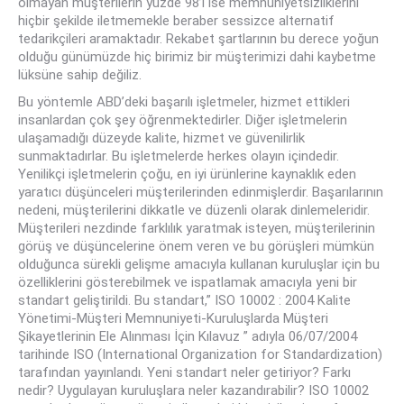
olmayan müşterilerin yüzde 98’i ise memnuniyetsizliklerini
hiçbir şekilde iletmemekle beraber sessizce alternatif
tedarikçileri aramaktadır. Rekabet şartlarının bu derece yoğun
olduğu günümüzde hiç birimiz bir müşterimizi dahi kaybetme
lüksüne sahip değiliz.
Bu yöntemle ABD’deki başarılı işletmeler, hizmet ettikleri
insanlardan çok şey öğrenmektedirler. Diğer işletmelerin
ulaşamadığı düzeyde kalite, hizmet ve güvenilirlik
sunmaktadırlar. Bu işletmelerde herkes olayın içindedir.
Yenilikçi işletmelerin çoğu, en iyi ürünlerine kaynaklık eden
yaratıcı düşünceleri müşterilerinden edinmişlerdir. Başarılarının
nedeni, müşterilerini dikkatle ve düzenli olarak dinlemeleridir.
Müşterileri nezdinde farklılık yaratmak isteyen, müşterilerinin
görüş ve düşüncelerine önem veren ve bu görüşleri mümkün
olduğunca sürekli gelişme amacıyla kullanan kuruluşlar için bu
özelliklerini gösterebilmek ve ispatlamak amacıyla yeni bir
standart geliştirildi. Bu standart,” ISO 10002 : 2004 Kalite
Yönetimi-Müşteri Memnuniyeti-Kuruluşlarda Müşteri
Şikayetlerinin Ele Alınması İçin Kılavuz ” adıyla 06/07/2004
tarihinde ISO (International Organization for Standardization)
tarafından yayınlandı. Yeni standart neler getiriyor? Farkı
nedir? Uygulayan kuruluşlara neler kazandırabilir? ISO 10002