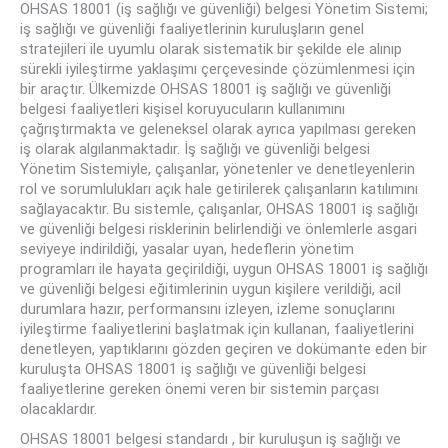
OHSAS 18001 (iş sağlığı ve güvenliği) belgesi Yönetim Sistemi;
iş sağlığı ve güvenliği faaliyetlerinin kuruluşların genel
stratejileri ile uyumlu olarak sistematik bir şekilde ele alınıp
sürekli iyileştirme yaklaşımı çerçevesinde çözümlenmesi için
bir araçtır. Ülkemizde OHSAS 18001 iş sağlığı ve güvenliği
belgesi faaliyetleri kişisel koruyucuların kullanımını
çağrıştırmakta ve geleneksel olarak ayrıca yapılması gereken
iş olarak algılanmaktadır. İş sağlığı ve güvenliği belgesi
Yönetim Sistemiyle, çalışanlar, yönetenler ve denetleyenlerin
rol ve sorumlulukları açık hale getirilerek çalışanların katılımını
sağlayacaktır. Bu sistemle, çalışanlar, OHSAS 18001 iş sağlığı
ve güvenliği belgesi risklerinin belirlendiği ve önlemlerle asgari
seviyeye indirildiği, yasalar uyan, hedeflerin yönetim
programları ile hayata geçirildiği, uygun OHSAS 18001 iş sağlığı
ve güvenliği belgesi eğitimlerinin uygun kişilere verildiği, acil
durumlara hazır, performansını izleyen, izleme sonuçlarını
iyileştirme faaliyetlerini başlatmak için kullanan, faaliyetlerini
denetleyen, yaptıklarını gözden geçiren ve dokümante eden bir
kuruluşta OHSAS 18001 iş sağlığı ve güvenliği belgesi
faaliyetlerine gereken önemi veren bir sistemin parçası
olacaklardır.
OHSAS 18001 belgesi standardı , bir kuruluşun iş sağlığı ve