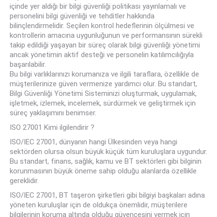
içinde yer aldığı bir bilgi güvenliği politikası yayınlamalı ve
personelini bilgi güvenliği ve tehditler hakkında
bilinçlendirmelidir. Seçilen kontrol hedeflerinin ölçülmesi ve
kontrollerin amacına uygunluğunun ve performansının sürekli
takip edildiği yaşayan bir süreç olarak bilgi güvenliği yönetimi
ancak yönetimin aktif desteği ve personelin katılımcılığıyla
başarılabilir.
Bu bilgi varlıklarınızı korumanıza ve ilgili taraflara, özellikle de
müşterilerinize güven vermenize yardımcı olur. Bu standart,
Bilgi Güvenliği Yönetimi Sisteminizi oluşturmak, uygulamak,
işletmek, izlemek, incelemek, sürdürmek ve geliştirmek için
süreç yaklaşımını benimser.
ISO 27001 Kimi ilgilendirir ?
ISO/IEC 27001, dünyanın hangi Ülkesinden veya hangi
sektörden olursa olsun büyük küçük tüm kuruluşlara uygundur.
Bu standart, finans, sağlık, kamu ve BT sektörleri gibi bilginin
korunmasının büyük öneme sahip olduğu alanlarda özellikle
gereklidir.
ISO/IEC 27001, BT taşeron şirketleri gibi bilgiyi başkaları adına
yöneten kuruluşlar için de oldukça önemlidir, müşterilere
bilgilerinin koruma altında olduğu güvencesini vermek için