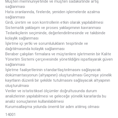
Müşteri memnuniyetinde ve müşteri sadakatinde artış
sağlanması
Hata oranlarında, firelerde, yeniden işlemelerde azalma
sağlanması
Girdi, üretim ve son kontrollerin etkin olarak yapılabilmesi
Sistematik yaklaşım ve proses yaklaşımının kavranması
Tedarikçilerin seçiminde, değerlendirilmesinde ve takibinde
kolaylık sağlanması
İşletme içi yetki ve sorumlulukların tespitinde ve
dağıtılmasında kolaylık sağlanması
Beraber çalışılan firmalara ve müşterilere işletmenin bir Kalite
Yönetim Sistemi çerçevesinde yönetildiğini ispatlayarak güven
sağlanması
İşletme faaliyetlerinin standartlaştırılmasını sağlayacak
dokümantasyonun (altyapının) oluşturulması Geçmişe yönelik
kayıtların düzenli bir şekilde tutulmasını sağlayacak altyapının
oluşturulması
Veriler ve istatistiksel ölçümler doğrultusunda durum
analizlerinin yapılabilmesi ve geleceğe yönelik kararlarda bu
analiz sonuçlarının kullanılabilmesi
Kurumsallaşma yolunda önemli bir adım atılmış olması
14001