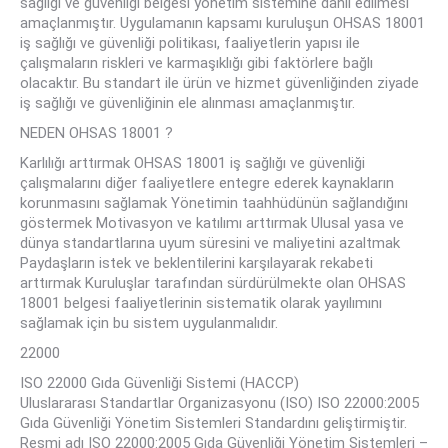
sağlığı ve güvenliği belgesi yönetim sistemine dahil edilmesi
amaçlanmıştır. Uygulamanın kapsamı kuruluşun OHSAS 18001
iş sağlığı ve güvenliği politikası, faaliyetlerin yapısı ile
çalışmaların riskleri ve karmaşıklığı gibi faktörlere bağlı
olacaktır. Bu standart ile ürün ve hizmet güvenliğinden ziyade
iş sağlığı ve güvenliğinin ele alınması amaçlanmıştır.
NEDEN OHSAS 18001 ?
Karlılığı arttırmak OHSAS 18001 iş sağlığı ve güvenliği
çalışmalarını diğer faaliyetlere entegre ederek kaynakların
korunmasını sağlamak Yönetimin taahhüdünün sağlandığını
göstermek Motivasyon ve katılımı arttırmak Ulusal yasa ve
dünya standartlarına uyum süresini ve maliyetini azaltmak
Paydaşların istek ve beklentilerini karşılayarak rekabeti
arttırmak Kuruluşlar tarafından sürdürülmekte olan OHSAS
18001 belgesi faaliyetlerinin sistematik olarak yayılımını
sağlamak için bu sistem uygulanmalıdır.
22000
ISO 22000 Gıda Güvenliği Sistemi (HACCP)
Uluslararası Standartlar Organizasyonu (ISO) ISO 22000:2005
Gıda Güvenliği Yönetim Sistemleri Standardını geliştirmiştir.
Resmi adı ISO 22000:2005 Gıda Güvenliği Yönetim Sistemleri –