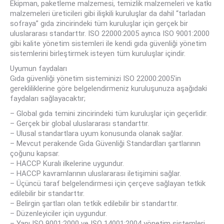
Ekipman, paketleme malzemesi, temizlik malzemeleri ve katkı
malzemeleri üreticileri gibi ilişkili kuruluşlar da dahil “tarladan
sofraya” gıda zincirindeki tüm kuruluşlar için gerçek bir
uluslararası standarttır. ISO 22000:2005 ayrıca ISO 9001:2000
gibi kalite yönetim sistemleri ile kendi gıda güvenliği yönetim
sistemlerini birleştirmek isteyen tüm kuruluşlar içindir.
Uyumun faydaları
Gıda güvenliği yönetim sisteminizi ISO 22000:2005’in
gerekliliklerine göre belgelendirmeniz kuruluşunuza aşağıdaki
faydaları sağlayacaktır;
– Global gıda temini zincirindeki tüm kuruluşlar için geçerlidir.
– Gerçek bir global uluslararası standarttır.
– Ulusal standartlara uyum konusunda olanak sağlar.
– Mevcut perakende Gıda Güvenliği Standardları şartlarının
çoğunu kapsar.
– HACCP Kuralı ilkelerine uygundur.
– HACCP kavramlarının uluslararası iletişimini sağlar.
– Üçüncü taraf belgelendirmesi için çerçeve sağlayan tetkik
edilebilir bir standarttır.
– Belirgin şartları olan tetkik edilebilir bir standarttır.
– Düzenleyiciler için uygundur.
– Yapı ISO 9001:2000 ve ISO 14001:2004 yönetim sistemleri