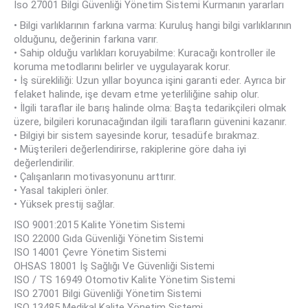
Iso 27001 Bilgi Güvenliği Yönetim Sistemi Kurmanın yararları
• Bilgi varlıklarının farkına varma: Kuruluş hangi bilgi varlıklarının
olduğunu, değerinin farkına varır.
• Sahip olduğu varlıkları koruyabilme: Kuracağı kontroller ile
koruma metodlarını belirler ve uygulayarak korur.
• İş sürekliliği: Uzun yıllar boyunca işini garanti eder. Ayrıca bir
felaket halinde, işe devam etme yeterliliğine sahip olur.
• İlgili taraflar ile barış halinde olma: Başta tedarikçileri olmak
üzere, bilgileri korunacağından ilgili tarafların güvenini kazanır.
• Bilgiyi bir sistem sayesinde korur, tesadüfe bırakmaz.
• Müşterileri değerlendirirse, rakiplerine göre daha iyi
değerlendirilir.
• Çalışanların motivasyonunu arttırır.
• Yasal takipleri önler.
• Yüksek prestij sağlar.
ISO 9001:2015 Kalite Yönetim Sistemi
ISO 22000 Gıda Güvenliği Yönetim Sistemi
ISO 14001 Çevre Yönetim Sistemi
OHSAS 18001 İş Sağlığı Ve Güvenliği Sistemi
ISO / TS 16949 Otomotiv Kalite Yönetim Sistemi
ISO 27001 Bilgi Güvenliği Yönetim Sistemi
ISO 13485 Medikal Kalite Yönetim Sistemi