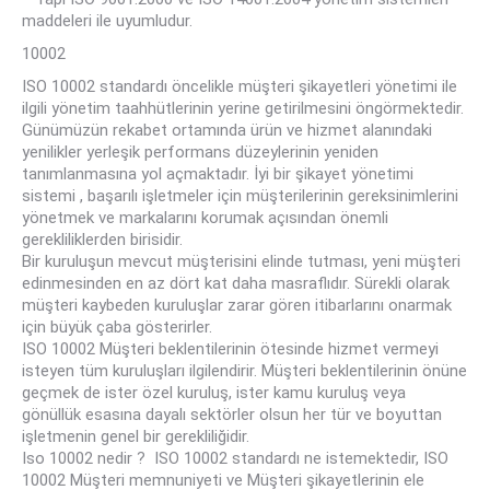
maddeleri ile uyumludur.
10002
ISO 10002 standardı öncelikle müşteri şikayetleri yönetimi ile
ilgili yönetim taahhütlerinin yerine getirilmesini öngörmektedir.
Günümüzün rekabet ortamında ürün ve hizmet alanındaki
yenilikler yerleşik performans düzeylerinin yeniden
tanımlanmasına yol açmaktadır. İyi bir şikayet yönetimi
sistemi , başarılı işletmeler için müşterilerinin gereksinimlerini
yönetmek ve markalarını korumak açısından önemli
gerekliliklerden birisidir.
Bir kuruluşun mevcut müşterisini elinde tutması, yeni müşteri
edinmesinden en az dört kat daha masraflıdır. Sürekli olarak
müşteri kaybeden kuruluşlar zarar gören itibarlarını onarmak
için büyük çaba gösterirler.
ISO 10002 Müşteri beklentilerinin ötesinde hizmet vermeyi
isteyen tüm kuruluşları ilgilendirir. Müşteri beklentilerinin önüne
geçmek de ister özel kuruluş, ister kamu kuruluş veya
gönüllük esasına dayalı sektörler olsun her tür ve boyuttan
işletmenin genel bir gerekliliğidir.
Iso 10002 nedir ? ISO 10002 standardı ne istemektedir, ISO
10002 Müşteri memnuniyeti ve Müşteri şikayetlerinin ele