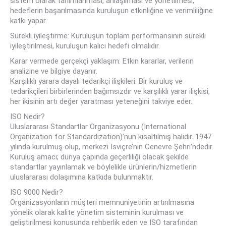
sistem olarak tanımlanması, anlaşılması ve yönetilmesi,
hedeflerin başarılmasında kuruluşun etkinliğine ve verimliliğine
katkı yapar.
Sürekli iyileştirme: Kuruluşun toplam performansının sürekli
iyileştirilmesi, kuruluşun kalıcı hedefi olmalıdır.
Karar vermede gerçekçi yaklaşım: Etkin kararlar, verilerin
analizine ve bilgiye dayanır.
Karşılıklı yarara dayalı tedarikçi ilişkileri: Bir kuruluş ve
tedarikçileri birbirlerinden bağımsızdır ve karşılıklı yarar ilişkisi,
her ikisinin artı değer yaratması yeteneğini takviye eder.
ISO Nedir?
Uluslararası Standartlar Organizasyonu (International
Organization for Standardization)’nun kısaltılmış halidir. 1947
yılında kurulmuş olup, merkezi İsviçre’nin Cenevre Şehri’ndedir.
Kuruluş amacı; dünya çapında geçerliliği olacak şekilde
standartlar yayınlamak ve böylelikle ürünlerin/hizmetlerin
uluslararası dolaşımına katkıda bulunmaktır.
ISO 9000 Nedir?
Organizasyonların müşteri memnuniyetinin artırılmasına
yönelik olarak kalite yönetim sisteminin kurulması ve
geliştirilmesi konusunda rehberlik eden ve ISO tarafından