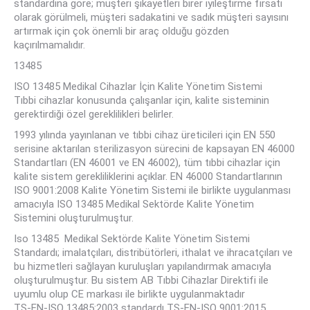
standardına göre; müşteri şikayetleri birer iyileştirme fırsatı
olarak görülmeli, müşteri sadakatini ve sadık müşteri sayısını
artırmak için çok önemli bir araç olduğu gözden
kaçırılmamalıdır.
13485
ISO 13485 Medikal Cihazlar İçin Kalite Yönetim Sistemi
Tıbbi cihazlar konusunda çalışanlar için, kalite sisteminin
gerektirdiği özel gereklilikleri belirler.
1993 yılında yayınlanan ve tıbbi cihaz üreticileri için EN 550
serisine aktarılan sterilizasyon sürecini de kapsayan EN 46000
Standartları (EN 46001 ve EN 46002), tüm tıbbi cihazlar için
kalite sistem gerekliliklerini açıklar. EN 46000 Standartlarının
ISO 9001:2008 Kalite Yönetim Sistemi ile birlikte uygulanması
amacıyla ISO 13485 Medikal Sektörde Kalite Yönetim
Sistemini oluşturulmuştur.
Iso 13485 Medikal Sektörde Kalite Yönetim Sistemi
Standardı; imalatçıları, distribütörleri, ithalat ve ihracatçıları ve
bu hizmetleri sağlayan kuruluşları yapılandırmak amacıyla
oluşturulmuştur. Bu sistem AB Tıbbi Cihazlar Direktifi ile
uyumlu olup CE markası ile birlikte uygulanmaktadır
TS-EN-ISO 13485:2003 standardı TS-EN-ISO 9001:2015